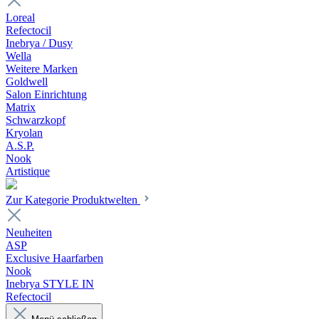
Loreal
Refectocil
Inebrya / Dusy
Wella
Weitere Marken
Goldwell
Salon Einrichtung
Matrix
Schwarzkopf
Kryolan
A.S.P.
Nook
Artistique
Zur Kategorie Produktwelten
Neuheiten
ASP
Exclusive Haarfarben
Nook
Inebrya STYLE IN
Refectocil