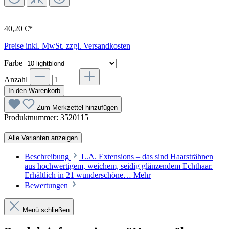
40,20 €*
Preise inkl. MwSt. zzgl. Versandkosten
Farbe
Anzahl
In den Warenkorb
Zum Merkzettel hinzufügen
Produktnummer:
3520115
Alle Varianten anzeigen
Beschreibung
L.A. Extensions – das sind Haarsträhnen
aus hochwertigem, weichem, seidig glänzendem Echthaar.
Erhältlich in 21 wunderschöne…
Mehr
Bewertungen
Menü schließen