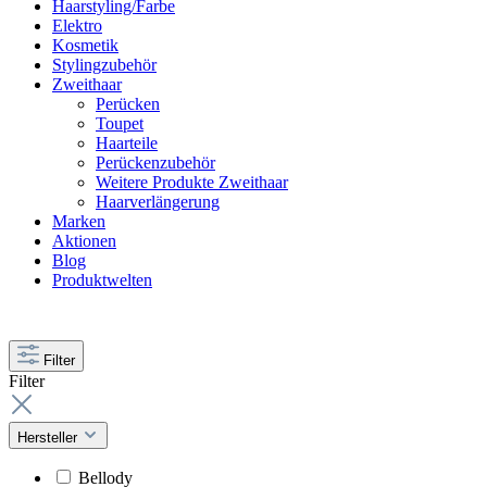
Haarstyling/Farbe
Elektro
Kosmetik
Stylingzubehör
Zweithaar
Perücken
Toupet
Haarteile
Perückenzubehör
Weitere Produkte Zweithaar
Haarverlängerung
Marken
Aktionen
Blog
Produktwelten
Filter
Filter
Hersteller
Bellody