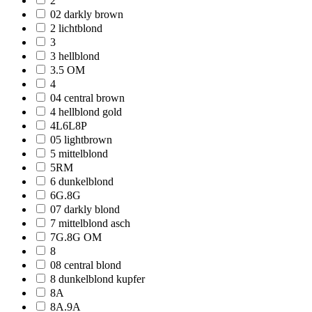
2
02 darkly brown
2 lichtblond
3
3 hellblond
3.5 OM
4
04 central brown
4 hellblond gold
4L6L8P
05 lightbrown
5 mittelblond
5RM
6 dunkelblond
6G.8G
07 darkly blond
7 mittelblond asch
7G.8G OM
8
08 central blond
8 dunkelblond kupfer
8A
8A.9A