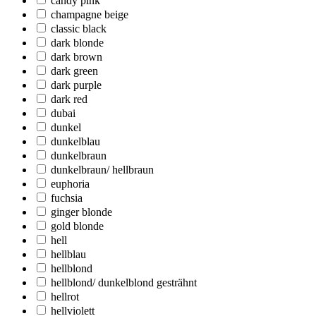
candy pink
champagne beige
classic black
dark blonde
dark brown
dark green
dark purple
dark red
dubai
dunkel
dunkelblau
dunkelbraun
dunkelbraun/ hellbraun
euphoria
fuchsia
ginger blonde
gold blonde
hell
hellblau
hellblond
hellblond/ dunkelblond gesträhnt
hellrot
hellviolett