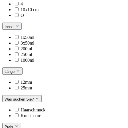
4
10x10 cm
O
Inhalt
1x50ml
3x50ml
200ml
250ml
1000ml
Länge
12mm
25mm
Was suchen Sie?
Haarschmuck
Kunsthaare
Preis