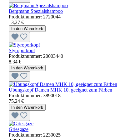
Bergmann Spezialshampoo
Produktnummer:
2720044
13,27 €
In den Warenkorb
Styroporkopf
Produktnummer:
20003440
8,34 €
In den Warenkorb
Übungskopf Damen MHK 10, geeignet zum Färben
Produktnummer:
3890018
75,24 €
In den Warenkorb
Griesgaze
Produktnummer:
2230025