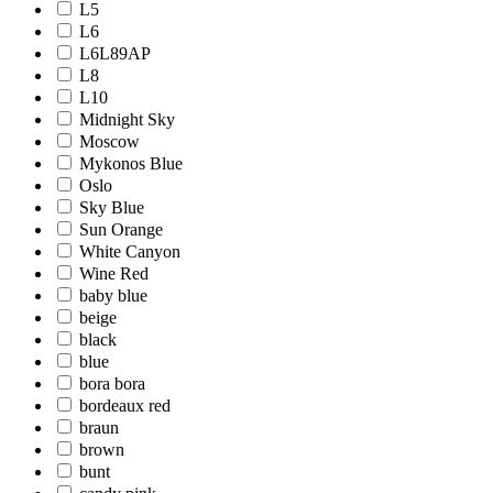
L5
L6
L6L89AP
L8
L10
Midnight Sky
Moscow
Mykonos Blue
Oslo
Sky Blue
Sun Orange
White Canyon
Wine Red
baby blue
beige
black
blue
bora bora
bordeaux red
braun
brown
bunt