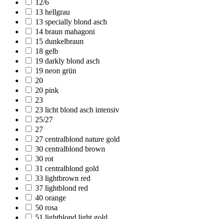
12/6
13 hellgrau
13 specially blond asch
14 braun mahagoni
15 dunkelbraun
18 gelb
19 darkly blond asch
19 neon grün
20
20 pink
23
23 licht blond asch intensiv
25/27
27
27 centralblond nature gold
30 centralblond brown
30 rot
31 centralblond gold
33 lightbrown red
37 lightblond red
40 orange
50 rosa
51 lightblond light gold