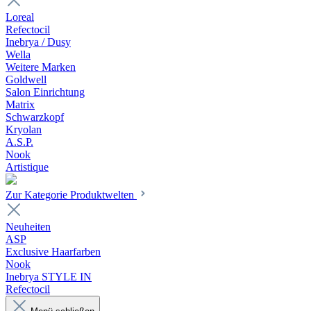
Loreal
Refectocil
Inebrya / Dusy
Wella
Weitere Marken
Goldwell
Salon Einrichtung
Matrix
Schwarzkopf
Kryolan
A.S.P.
Nook
Artistique
Zur Kategorie Produktwelten
Neuheiten
ASP
Exclusive Haarfarben
Nook
Inebrya STYLE IN
Refectocil