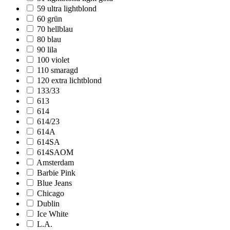
59 ultra lightblond
60 grün
70 hellblau
80 blau
90 lila
100 violet
110 smaragd
120 extra lichtblond
133/33
613
614
614/23
614A
614SA
614SAOM
Amsterdam
Barbie Pink
Blue Jeans
Chicago
Dublin
Ice White
L.A.