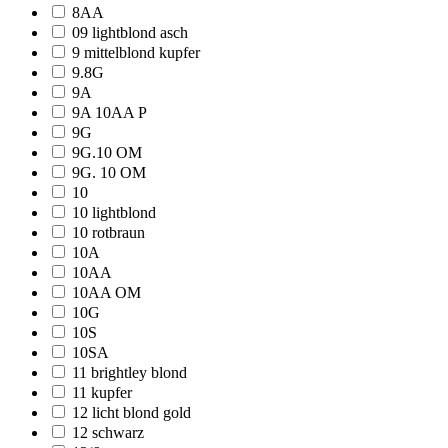
8AA
09 lightblond asch
9 mittelblond kupfer
9.8G
9A
9A 10AA P
9G
9G.10 OM
9G. 10 OM
10
10 lightblond
10 rotbraun
10A
10AA
10AA OM
10G
10S
10SA
11 brightley blond
11 kupfer
12 licht blond gold
12 schwarz