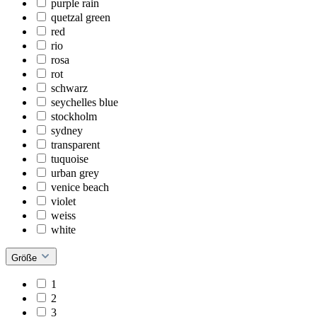
purple rain
quetzal green
red
rio
rosa
rot
schwarz
seychelles blue
stockholm
sydney
transparent
tuquoise
urban grey
venice beach
violet
weiss
white
Größe
1
2
3