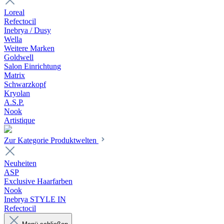
Loreal
Refectocil
Inebrya / Dusy
Wella
Weitere Marken
Goldwell
Salon Einrichtung
Matrix
Schwarzkopf
Kryolan
A.S.P.
Nook
Artistique
Zur Kategorie Produktwelten
Neuheiten
ASP
Exclusive Haarfarben
Nook
Inebrya STYLE IN
Refectocil