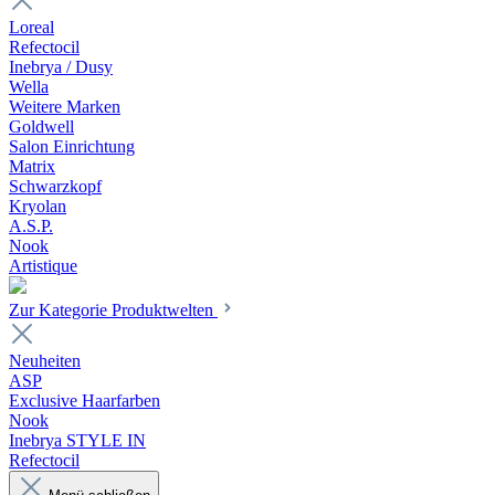
Loreal
Refectocil
Inebrya / Dusy
Wella
Weitere Marken
Goldwell
Salon Einrichtung
Matrix
Schwarzkopf
Kryolan
A.S.P.
Nook
Artistique
Zur Kategorie Produktwelten
Neuheiten
ASP
Exclusive Haarfarben
Nook
Inebrya STYLE IN
Refectocil