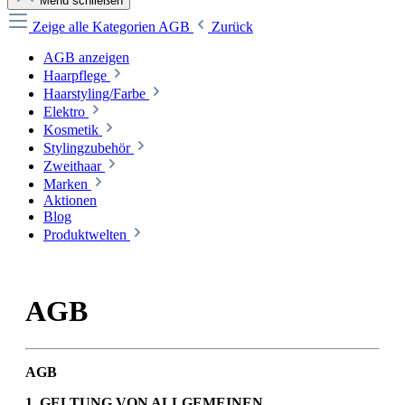
Menü schließen
Zeige alle Kategorien
AGB
Zurück
AGB anzeigen
Haarpflege
Haarstyling/Farbe
Elektro
Kosmetik
Stylingzubehör
Zweithaar
Marken
Aktionen
Blog
Produktwelten
AGB
AGB
1. GELTUNG VON ALLGEMEINEN