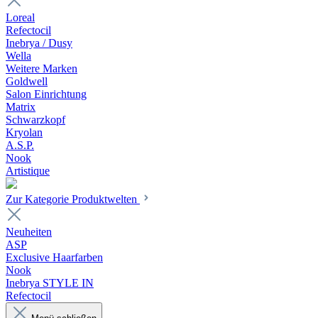
Loreal
Refectocil
Inebrya / Dusy
Wella
Weitere Marken
Goldwell
Salon Einrichtung
Matrix
Schwarzkopf
Kryolan
A.S.P.
Nook
Artistique
Zur Kategorie Produktwelten
Neuheiten
ASP
Exclusive Haarfarben
Nook
Inebrya STYLE IN
Refectocil