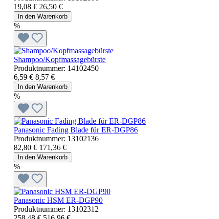
19,08 €
26,50 €
In den Warenkorb
%
Shampoo/Kopfmassagebürste
Produktnummer:
14102450
6,59 €
8,57 €
In den Warenkorb
%
Panasonic Fading Blade für ER-DGP86
Produktnummer:
13102136
82,80 €
171,36 €
In den Warenkorb
%
Panasonic HSM ER-DGP90
Produktnummer:
13102312
258,48 €
516,96 €