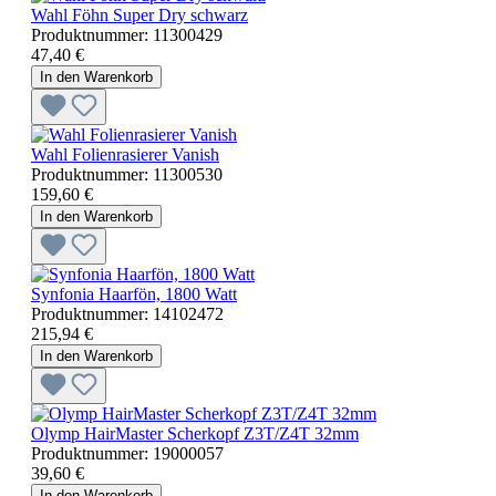
Wahl Föhn Super Dry schwarz
Produktnummer:
11300429
47,40 €
In den Warenkorb
Wahl Folienrasierer Vanish
Produktnummer:
11300530
159,60 €
In den Warenkorb
Synfonia Haarfön, 1800 Watt
Produktnummer:
14102472
215,94 €
In den Warenkorb
Olymp HairMaster Scherkopf Z3T/Z4T 32mm
Produktnummer:
19000057
39,60 €
In den Warenkorb