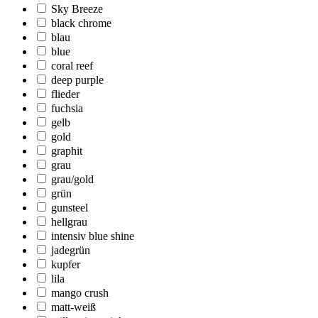
Sky Breeze
black chrome
blau
blue
coral reef
deep purple
flieder
fuchsia
gelb
gold
graphit
grau
grau/gold
grün
gunsteel
hellgrau
intensiv blue shine
jadegrün
kupfer
lila
mango crush
matt-weiß