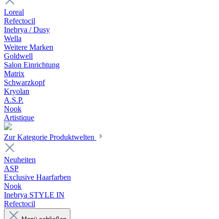
Loreal
Refectocil
Inebrya / Dusy
Wella
Weitere Marken
Goldwell
Salon Einrichtung
Matrix
Schwarzkopf
Kryolan
A.S.P.
Nook
Artistique
Zur Kategorie Produktwelten
Neuheiten
ASP
Exclusive Haarfarben
Nook
Inebrya STYLE IN
Refectocil