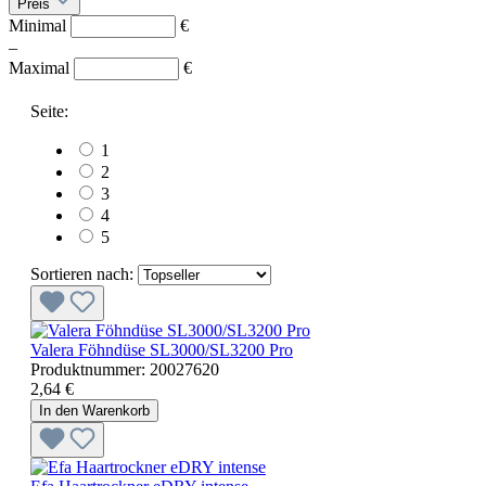
Preis
Minimal
€
–
Maximal
€
Seite:
1
2
3
4
5
Sortieren nach:
Valera Föhndüse SL3000/SL3200 Pro
Produktnummer:
20027620
2,64 €
In den Warenkorb