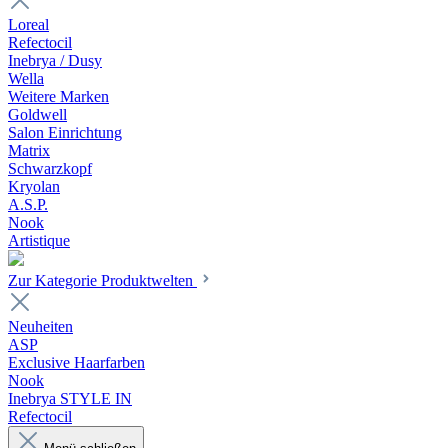
Loreal
Refectocil
Inebrya / Dusy
Wella
Weitere Marken
Goldwell
Salon Einrichtung
Matrix
Schwarzkopf
Kryolan
A.S.P.
Nook
Artistique
Zur Kategorie Produktwelten
Neuheiten
ASP
Exclusive Haarfarben
Nook
Inebrya STYLE IN
Refectocil