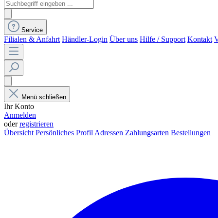
Service
Filialen & Anfahrt
Händler-Login
Über uns
Hilfe / Support
Kontakt
V
Menü schließen
Ihr Konto
Anmelden
oder
registrieren
Übersicht
Persönliches Profil
Adressen
Zahlungsarten
Bestellungen