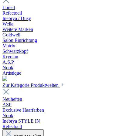
Loreal
Refectocil
Inebrya / Dusy
Wella
Weitere Marken
Goldwell
Salon Einrichtung
Matrix
Schwarzkopf
Kryolan
A.S.P.
Nook
Artistique
Zur Kategorie Produktwelten
Neuheiten
ASP
Exclusive Haarfarben
Nook
Inebrya STYLE IN
Refectocil