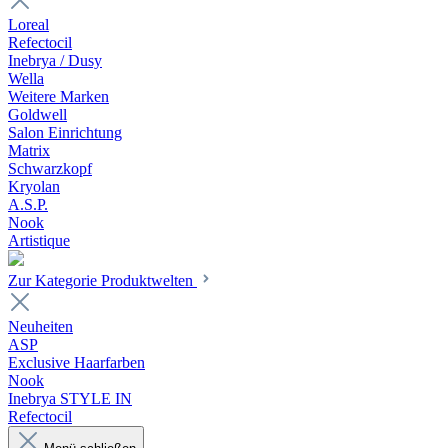
Loreal
Refectocil
Inebrya / Dusy
Wella
Weitere Marken
Goldwell
Salon Einrichtung
Matrix
Schwarzkopf
Kryolan
A.S.P.
Nook
Artistique
Zur Kategorie Produktwelten
Neuheiten
ASP
Exclusive Haarfarben
Nook
Inebrya STYLE IN
Refectocil