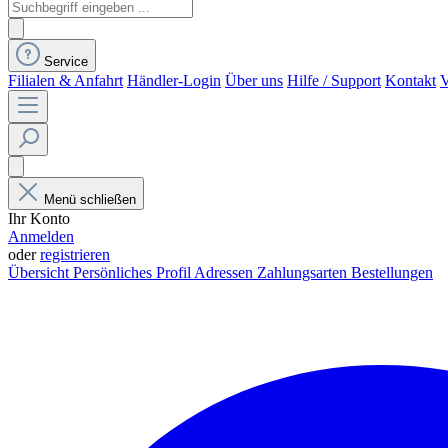
Service
Filialen & Anfahrt
Händler-Login
Über uns
Hilfe / Support
Kontakt
V
Menü schließen
Ihr Konto
Anmelden
oder
registrieren
Übersicht
Persönliches Profil
Adressen
Zahlungsarten
Bestellungen