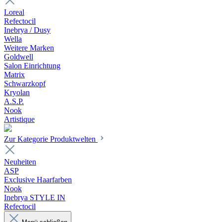
Loreal
Refectocil
Inebrya / Dusy
Wella
Weitere Marken
Goldwell
Salon Einrichtung
Matrix
Schwarzkopf
Kryolan
A.S.P.
Nook
Artistique
Zur Kategorie Produktwelten
Neuheiten
ASP
Exclusive Haarfarben
Nook
Inebrya STYLE IN
Refectocil