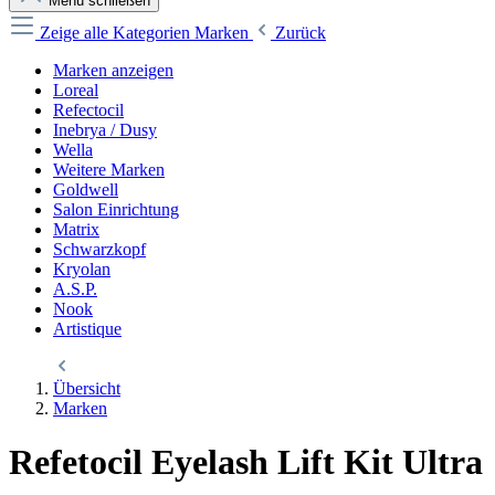
Menü schließen
Zeige alle Kategorien
Marken
Zurück
Marken anzeigen
Loreal
Refectocil
Inebrya / Dusy
Wella
Weitere Marken
Goldwell
Salon Einrichtung
Matrix
Schwarzkopf
Kryolan
A.S.P.
Nook
Artistique
Übersicht
Marken
Refetocil Eyelash Lift Kit Ultra