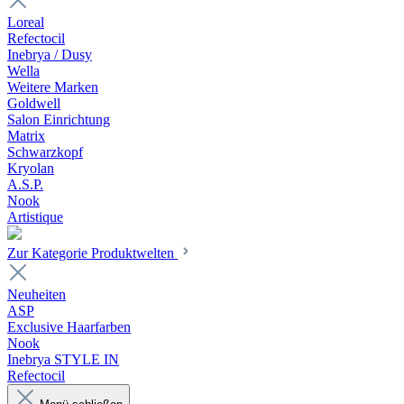
Loreal
Refectocil
Inebrya / Dusy
Wella
Weitere Marken
Goldwell
Salon Einrichtung
Matrix
Schwarzkopf
Kryolan
A.S.P.
Nook
Artistique
Zur Kategorie Produktwelten
Neuheiten
ASP
Exclusive Haarfarben
Nook
Inebrya STYLE IN
Refectocil