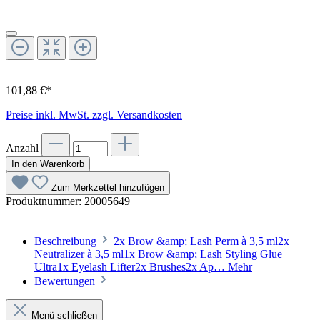
101,88 €*
Preise inkl. MwSt. zzgl. Versandkosten
Anzahl
In den Warenkorb
Zum Merkzettel hinzufügen
Produktnummer:
20005649
Beschreibung
2x Brow &amp; Lash Perm à 3,5 ml2x
Neutralizer à 3,5 ml1x Brow &amp; Lash Styling Glue
Ultra1x Eyelash Lifter2x Brushes2x Ap…
Mehr
Bewertungen
Menü schließen