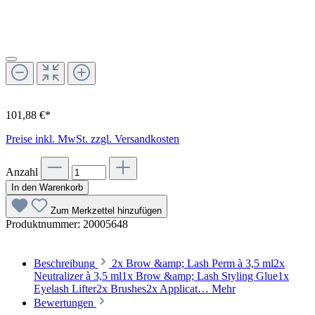
101,88 €*
Preise inkl. MwSt. zzgl. Versandkosten
Anzahl
In den Warenkorb
Zum Merkzettel hinzufügen
Produktnummer:
20005648
Beschreibung
2x Brow &amp; Lash Perm à 3,5 ml2x
Neutralizer à 3,5 ml1x Brow &amp; Lash Styling Glue1x
Eyelash Lifter2x Brushes2x Applicat…
Mehr
Bewertungen