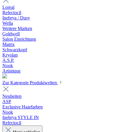
Loreal
Refectocil
Inebrya / Dusy
Wella
Weitere Marken
Goldwell
Salon Einrichtung
Matrix
Schwarzkopf
Kryolan
A.S.P.
Nook
Artistique
Zur Kategorie Produktwelten
Neuheiten
ASP
Exclusive Haarfarben
Nook
Inebrya STYLE IN
Refectocil