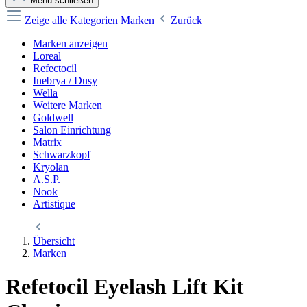
Menü schließen
Zeige alle Kategorien
Marken
Zurück
Marken anzeigen
Loreal
Refectocil
Inebrya / Dusy
Wella
Weitere Marken
Goldwell
Salon Einrichtung
Matrix
Schwarzkopf
Kryolan
A.S.P.
Nook
Artistique
Übersicht
Marken
Refetocil Eyelash Lift Kit