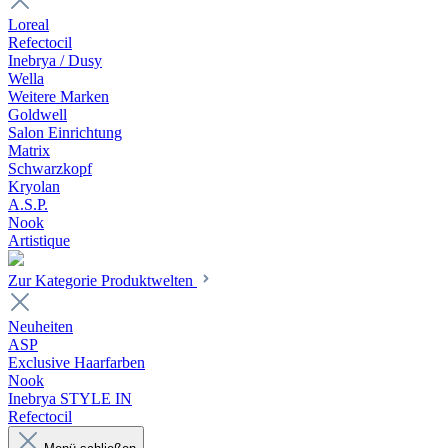
Loreal
Refectocil
Inebrya / Dusy
Wella
Weitere Marken
Goldwell
Salon Einrichtung
Matrix
Schwarzkopf
Kryolan
A.S.P.
Nook
Artistique
Zur Kategorie Produktwelten
Neuheiten
ASP
Exclusive Haarfarben
Nook
Inebrya STYLE IN
Refectocil