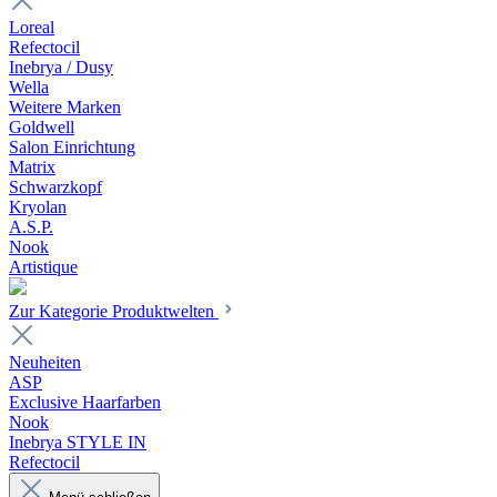
Loreal
Refectocil
Inebrya / Dusy
Wella
Weitere Marken
Goldwell
Salon Einrichtung
Matrix
Schwarzkopf
Kryolan
A.S.P.
Nook
Artistique
Zur Kategorie Produktwelten
Neuheiten
ASP
Exclusive Haarfarben
Nook
Inebrya STYLE IN
Refectocil