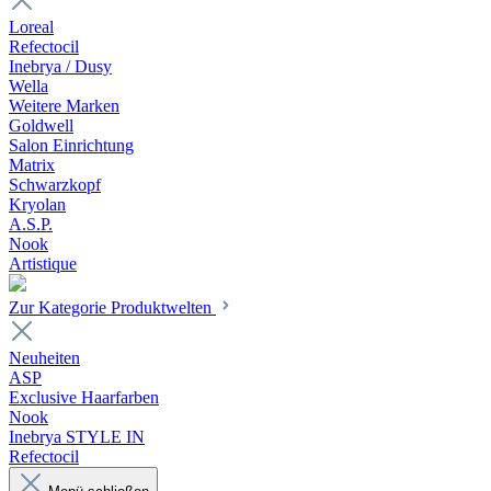
Loreal
Refectocil
Inebrya / Dusy
Wella
Weitere Marken
Goldwell
Salon Einrichtung
Matrix
Schwarzkopf
Kryolan
A.S.P.
Nook
Artistique
Zur Kategorie Produktwelten
Neuheiten
ASP
Exclusive Haarfarben
Nook
Inebrya STYLE IN
Refectocil