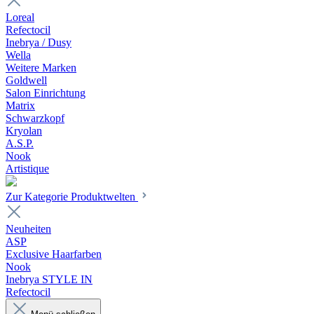
Loreal
Refectocil
Inebrya / Dusy
Wella
Weitere Marken
Goldwell
Salon Einrichtung
Matrix
Schwarzkopf
Kryolan
A.S.P.
Nook
Artistique
Zur Kategorie Produktwelten
Neuheiten
ASP
Exclusive Haarfarben
Nook
Inebrya STYLE IN
Refectocil