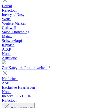
Loreal
Refectocil
Inebrya / Dusy
Wella
Weitere Marken
Goldwell
Salon Einrichtung
Matrix
Schwarzkopf
Kryolan
A.S.P.
Nook
Artistique
Zur Kategorie Produktwelten
Neuheiten
ASP
Exclusive Haarfarben
Nook
Inebrya STYLE IN
Refectocil