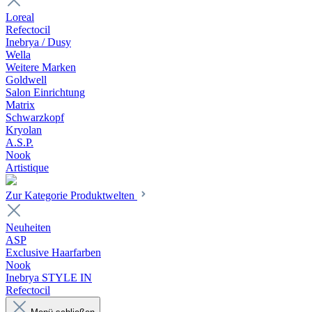
Loreal
Refectocil
Inebrya / Dusy
Wella
Weitere Marken
Goldwell
Salon Einrichtung
Matrix
Schwarzkopf
Kryolan
A.S.P.
Nook
Artistique
Zur Kategorie Produktwelten
Neuheiten
ASP
Exclusive Haarfarben
Nook
Inebrya STYLE IN
Refectocil