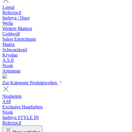
Loreal
Refectocil
Inebrya / Dusy
Wella
Weitere Marken
Goldwell
Salon Einrichtung
Matrix
Schwarzkopf
Kryolan
A.S.P.
Nook
Artistique
Zur Kategorie Produktwelten
Neuheiten
ASP
Exclusive Haarfarben
Nook
Inebrya STYLE IN
Refectocil