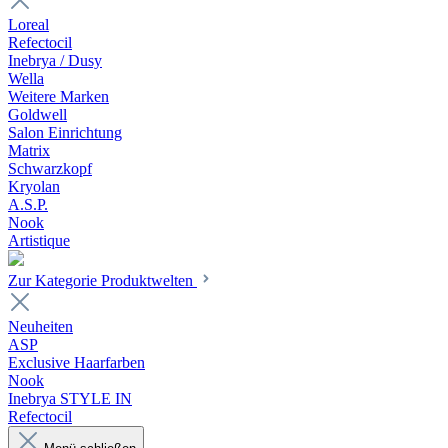
Loreal
Refectocil
Inebrya / Dusy
Wella
Weitere Marken
Goldwell
Salon Einrichtung
Matrix
Schwarzkopf
Kryolan
A.S.P.
Nook
Artistique
Zur Kategorie Produktwelten
Neuheiten
ASP
Exclusive Haarfarben
Nook
Inebrya STYLE IN
Refectocil