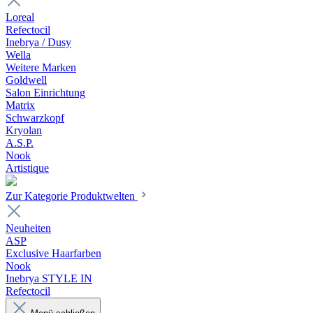
Loreal
Refectocil
Inebrya / Dusy
Wella
Weitere Marken
Goldwell
Salon Einrichtung
Matrix
Schwarzkopf
Kryolan
A.S.P.
Nook
Artistique
Zur Kategorie Produktwelten
Neuheiten
ASP
Exclusive Haarfarben
Nook
Inebrya STYLE IN
Refectocil