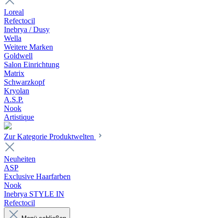
Loreal
Refectocil
Inebrya / Dusy
Wella
Weitere Marken
Goldwell
Salon Einrichtung
Matrix
Schwarzkopf
Kryolan
A.S.P.
Nook
Artistique
Zur Kategorie Produktwelten
Neuheiten
ASP
Exclusive Haarfarben
Nook
Inebrya STYLE IN
Refectocil