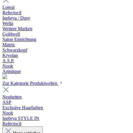
Loreal
Refectocil
Inebrya / Dusy
Wella
Weitere Marken
Goldwell
Salon Einrichtung
Matrix
Schwarzkopf
Kryolan
A.S.P.
Nook
Artistique
Zur Kategorie Produktwelten
Neuheiten
ASP
Exclusive Haarfarben
Nook
Inebrya STYLE IN
Refectocil