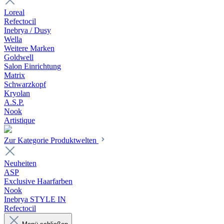
Loreal
Refectocil
Inebrya / Dusy
Wella
Weitere Marken
Goldwell
Salon Einrichtung
Matrix
Schwarzkopf
Kryolan
A.S.P.
Nook
Artistique
Zur Kategorie Produktwelten
Neuheiten
ASP
Exclusive Haarfarben
Nook
Inebrya STYLE IN
Refectocil