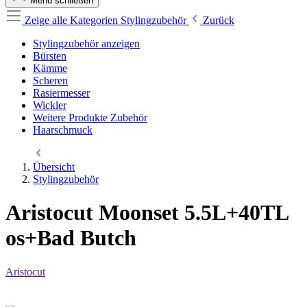
Menü schließen
Zeige alle Kategorien
Stylingzubehör
Zurück
Stylingzubehör anzeigen
Bürsten
Kämme
Scheren
Rasiermesser
Wickler
Weitere Produkte Zubehör
Haarschmuck
Übersicht
Stylingzubehör
Aristocut Moonset 5.5L+40TL
os+Bad Butch
Aristocut