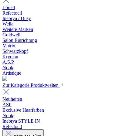
Loreal
Refectocil
Inebrya / Dusy
Wella
Weitere Marken
Goldwell
Salon Einrichtung
Matrix
Schwarzkopf
Kryolan
A.S.P.
Nook
Artistique
Zur Kategorie Produktwelten
Neuheiten
ASP
Exclusive Haarfarben
Nook
Inebrya STYLE IN
Refectocil