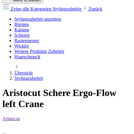
Menü schließen
Zeige alle Kategorien
Stylingzubehör
Zurück
Stylingzubehör anzeigen
Bürsten
Kämme
Scheren
Rasiermesser
Wickler
Weitere Produkte Zubehör
Haarschmuck
Übersicht
Stylingzubehör
Aristocut Schere Ergo-Flow
left Crane
Aristocut