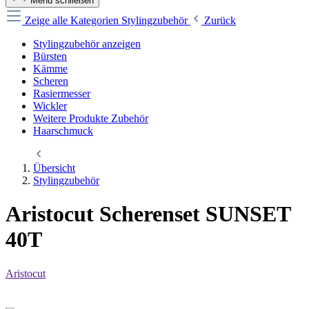
Menü schließen
Zeige alle Kategorien
Stylingzubehör
Zurück
Stylingzubehör anzeigen
Bürsten
Kämme
Scheren
Rasiermesser
Wickler
Weitere Produkte Zubehör
Haarschmuck
Übersicht
Stylingzubehör
Aristocut Scherenset SUNSET
40T
Aristocut