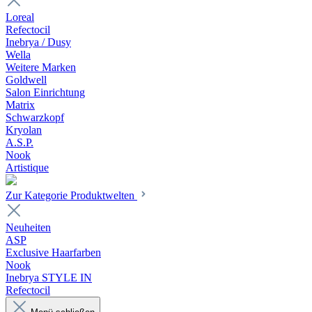
Loreal
Refectocil
Inebrya / Dusy
Wella
Weitere Marken
Goldwell
Salon Einrichtung
Matrix
Schwarzkopf
Kryolan
A.S.P.
Nook
Artistique
Zur Kategorie Produktwelten
Neuheiten
ASP
Exclusive Haarfarben
Nook
Inebrya STYLE IN
Refectocil