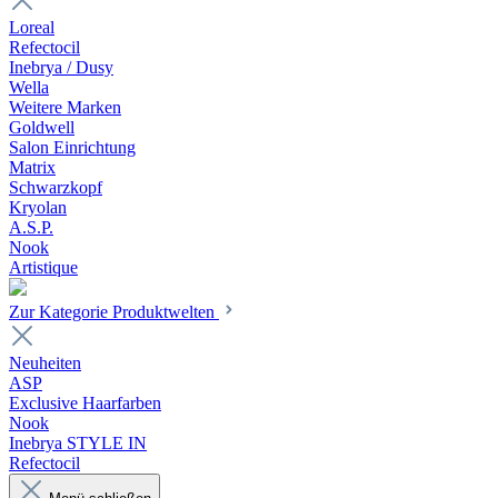
Loreal
Refectocil
Inebrya / Dusy
Wella
Weitere Marken
Goldwell
Salon Einrichtung
Matrix
Schwarzkopf
Kryolan
A.S.P.
Nook
Artistique
Zur Kategorie Produktwelten
Neuheiten
ASP
Exclusive Haarfarben
Nook
Inebrya STYLE IN
Refectocil