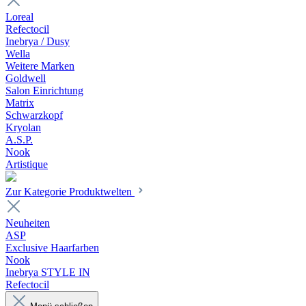
Loreal
Refectocil
Inebrya / Dusy
Wella
Weitere Marken
Goldwell
Salon Einrichtung
Matrix
Schwarzkopf
Kryolan
A.S.P.
Nook
Artistique
Zur Kategorie Produktwelten
Neuheiten
ASP
Exclusive Haarfarben
Nook
Inebrya STYLE IN
Refectocil