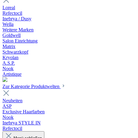
Loreal
Refectocil
Inebrya / Dusy
Wella
Weitere Marken
Goldwell
Salon Einrichtung
Matrix
Schwarzkopf
Kryolan
A.S.P.
Nook
Artistique
Zur Kategorie Produktwelten
Neuheiten
ASP
Exclusive Haarfarben
Nook
Inebrya STYLE IN
Refectocil