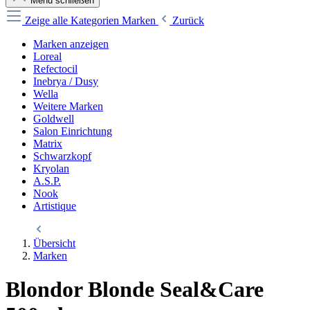
Menü schließen
Zeige alle Kategorien
Marken
Zurück
Marken anzeigen
Loreal
Refectocil
Inebrya / Dusy
Wella
Weitere Marken
Goldwell
Salon Einrichtung
Matrix
Schwarzkopf
Kryolan
A.S.P.
Nook
Artistique
Übersicht
Marken
Blondor Blonde Seal&Care