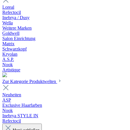
Loreal
Refectocil
Inebrya / Dusy
Wella
Weitere Marken
Goldwell
Salon Einrichtung
Matrix
Schwarzkopf
Kryolan
A.S.P.
Nook
Artistique
Zur Kategorie Produktwelten
Neuheiten
ASP
Exclusive Haarfarben
Nook
Inebrya STYLE IN
Refectocil