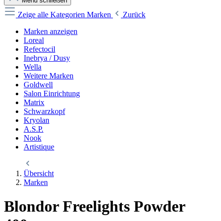
Menü schließen
Zeige alle Kategorien
Marken
Zurück
Marken anzeigen
Loreal
Refectocil
Inebrya / Dusy
Wella
Weitere Marken
Goldwell
Salon Einrichtung
Matrix
Schwarzkopf
Kryolan
A.S.P.
Nook
Artistique
Übersicht
Marken
Blondor Freelights Powder