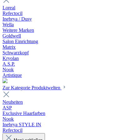
Loreal
Refectocil
Inebrya / Dusy
Wella
Weitere Marken
Goldwell
Salon Einrichtung
Matrix
Schwarzkopf
Kryolan
A.S.P.
Nook
Artistique
Zur Kategorie Produktwelten
Neuheiten
ASP
Exclusive Haarfarben
Nook
Inebrya STYLE IN
Refectocil