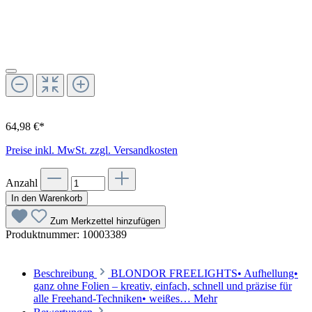
64,98 €*
Preise inkl. MwSt. zzgl. Versandkosten
Anzahl
In den Warenkorb
Zum Merkzettel hinzufügen
Produktnummer:
10003389
Beschreibung
BLONDOR FREELIGHTS• Aufhellung•
ganz ohne Folien – kreativ, einfach, schnell und präzise für
alle Freehand-Techniken• weißes…
Mehr