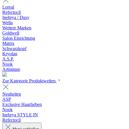
Loreal
Refectocil
Inebrya / Dusy
Wella
Weitere Marken
Goldwell
Salon Einrichtung
Matrix
Schwarzkopf
Kryolan
A.S.P.
Nook
Artistique
Zur Kategorie Produktwelten
Neuheiten
ASP
Exclusive Haarfarben
Nook
Inebrya STYLE IN
Refectocil