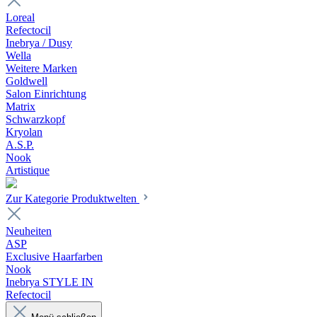
Loreal
Refectocil
Inebrya / Dusy
Wella
Weitere Marken
Goldwell
Salon Einrichtung
Matrix
Schwarzkopf
Kryolan
A.S.P.
Nook
Artistique
Zur Kategorie Produktwelten
Neuheiten
ASP
Exclusive Haarfarben
Nook
Inebrya STYLE IN
Refectocil