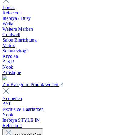
Loreal
Refectocil
Inebrya / Dusy
Wella
Weitere Marken
Goldwell
Salon Einrichtung
Matrix
Schwarzkopf
Kryolan
A.S.P.
Nook
Artistique
Zur Kategorie Produktwelten
Neuheiten
ASP
Exclusive Haarfarben
Nook
Inebrya STYLE IN
Refectocil