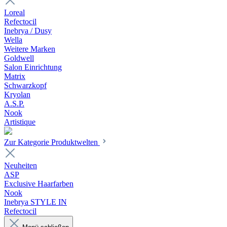
Loreal
Refectocil
Inebrya / Dusy
Wella
Weitere Marken
Goldwell
Salon Einrichtung
Matrix
Schwarzkopf
Kryolan
A.S.P.
Nook
Artistique
Zur Kategorie Produktwelten
Neuheiten
ASP
Exclusive Haarfarben
Nook
Inebrya STYLE IN
Refectocil