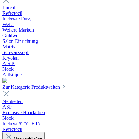
Loreal
Refectocil
Inebrya / Dusy
Wella
Weitere Marken
Goldwell
Salon Einrichtung
Matrix
Schwarzkopf
Kryolan
A.S.P.
Nook
Artistique
Zur Kategorie Produktwelten
Neuheiten
ASP
Exclusive Haarfarben
Nook
Inebrya STYLE IN
Refectocil