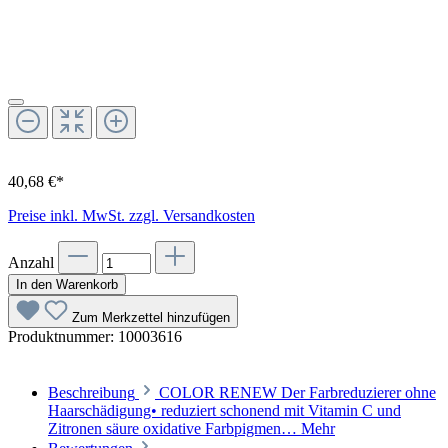
40,68 €*
Preise inkl. MwSt. zzgl. Versandkosten
Anzahl
In den Warenkorb
Zum Merkzettel hinzufügen
Produktnummer:
10003616
Beschreibung
COLOR RENEW Der Farbreduzierer ohne
Haarschädigung• reduziert schonend mit Vitamin C und
Zitronen säure oxidative Farbpigmen…
Mehr