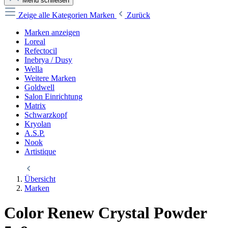
Menü schließen
Zeige alle Kategorien
Marken
Zurück
Marken anzeigen
Loreal
Refectocil
Inebrya / Dusy
Wella
Weitere Marken
Goldwell
Salon Einrichtung
Matrix
Schwarzkopf
Kryolan
A.S.P.
Nook
Artistique
Übersicht
Marken
Color Renew Crystal Powder