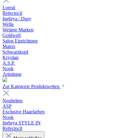
Loreal
Refectocil
Inebrya / Dusy
Wella
Weitere Marken
Goldwell
Salon Einrichtung
Matrix
Schwarzkopf
Kryolan
A.S.P.
Nook
Artistique
Zur Kategorie Produktwelten
Neuheiten
ASP
Exclusive Haarfarben
Nook
Inebrya STYLE IN
Refectocil