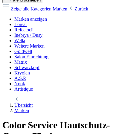
Menü schließen
Zeige alle Kategorien
Marken
Zurück
Marken anzeigen
Loreal
Refectocil
Inebrya / Dusy
Wella
Weitere Marken
Goldwell
Salon Einrichtung
Matrix
Schwarzkopf
Kryolan
A.S.P.
Nook
Artistique
Übersicht
Marken
Color Service Hautschutz-