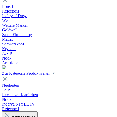
Loreal
Refectocil
Inebrya / Dusy
Wella
Weitere Marken
Goldwell
Salon Einrichtung
Matrix
Schwarzkopf
Kryolan
A.S.P.
Nook
Artistique
Zur Kategorie Produktwelten
Neuheiten
ASP
Exclusive Haarfarben
Nook
Inebrya STYLE IN
Refectocil