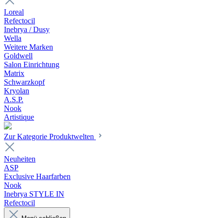
Loreal
Refectocil
Inebrya / Dusy
Wella
Weitere Marken
Goldwell
Salon Einrichtung
Matrix
Schwarzkopf
Kryolan
A.S.P.
Nook
Artistique
Zur Kategorie Produktwelten
Neuheiten
ASP
Exclusive Haarfarben
Nook
Inebrya STYLE IN
Refectocil