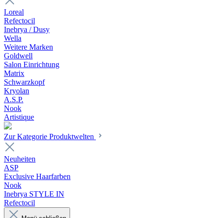
Loreal
Refectocil
Inebrya / Dusy
Wella
Weitere Marken
Goldwell
Salon Einrichtung
Matrix
Schwarzkopf
Kryolan
A.S.P.
Nook
Artistique
Zur Kategorie Produktwelten
Neuheiten
ASP
Exclusive Haarfarben
Nook
Inebrya STYLE IN
Refectocil