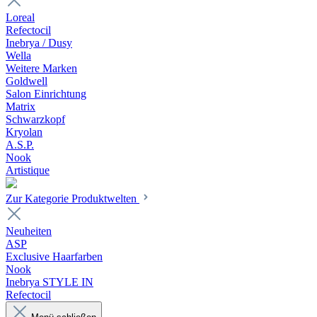
Loreal
Refectocil
Inebrya / Dusy
Wella
Weitere Marken
Goldwell
Salon Einrichtung
Matrix
Schwarzkopf
Kryolan
A.S.P.
Nook
Artistique
Zur Kategorie Produktwelten
Neuheiten
ASP
Exclusive Haarfarben
Nook
Inebrya STYLE IN
Refectocil