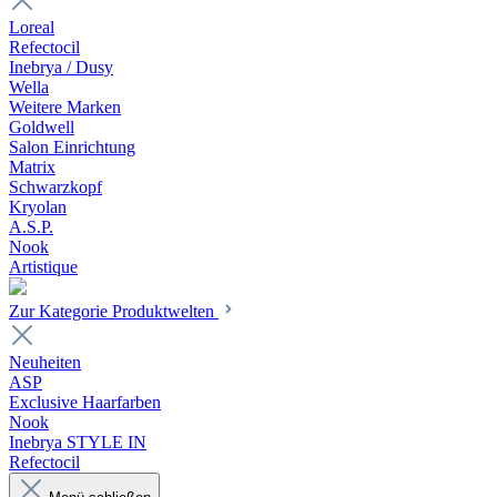
Loreal
Refectocil
Inebrya / Dusy
Wella
Weitere Marken
Goldwell
Salon Einrichtung
Matrix
Schwarzkopf
Kryolan
A.S.P.
Nook
Artistique
Zur Kategorie Produktwelten
Neuheiten
ASP
Exclusive Haarfarben
Nook
Inebrya STYLE IN
Refectocil