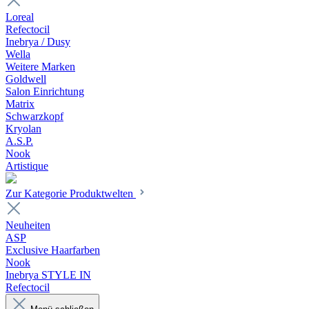
Loreal
Refectocil
Inebrya / Dusy
Wella
Weitere Marken
Goldwell
Salon Einrichtung
Matrix
Schwarzkopf
Kryolan
A.S.P.
Nook
Artistique
Zur Kategorie Produktwelten
Neuheiten
ASP
Exclusive Haarfarben
Nook
Inebrya STYLE IN
Refectocil