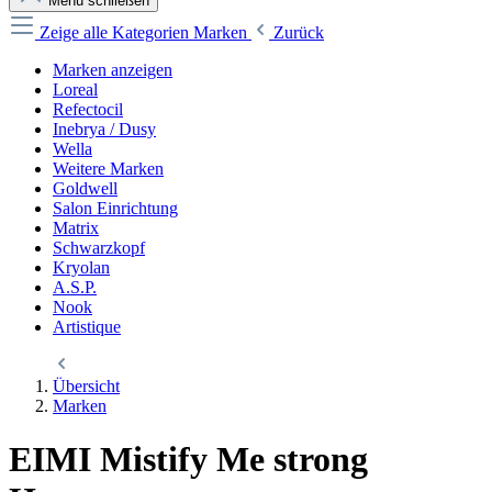
Menü schließen
Zeige alle Kategorien
Marken
Zurück
Marken anzeigen
Loreal
Refectocil
Inebrya / Dusy
Wella
Weitere Marken
Goldwell
Salon Einrichtung
Matrix
Schwarzkopf
Kryolan
A.S.P.
Nook
Artistique
Übersicht
Marken
EIMI Mistify Me strong