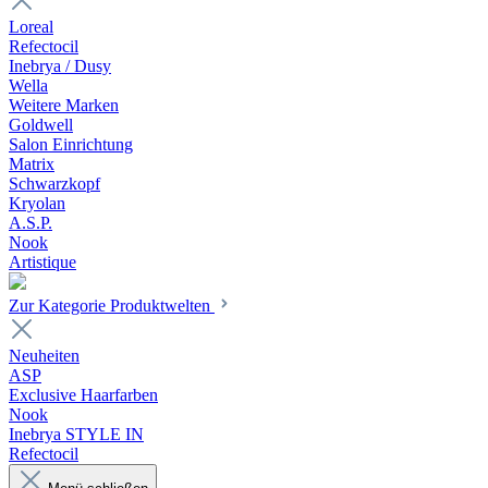
Loreal
Refectocil
Inebrya / Dusy
Wella
Weitere Marken
Goldwell
Salon Einrichtung
Matrix
Schwarzkopf
Kryolan
A.S.P.
Nook
Artistique
Zur Kategorie Produktwelten
Neuheiten
ASP
Exclusive Haarfarben
Nook
Inebrya STYLE IN
Refectocil