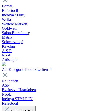
Loreal
Refectocil
Inebrya / Dusy
Wella
Weitere Marken
Goldwell
Salon Einrichtung
Matrix
Schwarzkopf
Kryolan
A.S.P.
Nook
Artistique
Zur Kategorie Produktwelten
Neuheiten
ASP
Exclusive Haarfarben
Nook
Inebrya STYLE IN
Refectocil