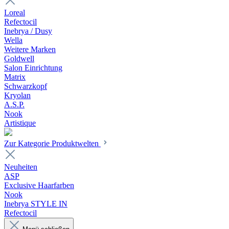
Loreal
Refectocil
Inebrya / Dusy
Wella
Weitere Marken
Goldwell
Salon Einrichtung
Matrix
Schwarzkopf
Kryolan
A.S.P.
Nook
Artistique
Zur Kategorie Produktwelten
Neuheiten
ASP
Exclusive Haarfarben
Nook
Inebrya STYLE IN
Refectocil