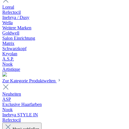
Loreal
Refectocil
Inebrya / Dusy
Wella
Weitere Marken
Goldwell
Salon Einrichtung
Matrix
Schwarzkopf
Kryolan
A.S.P.
Nook
Artistique
Zur Kategorie Produktwelten
Neuheiten
ASP
Exclusive Haarfarben
Nook
Inebrya STYLE IN
Refectocil