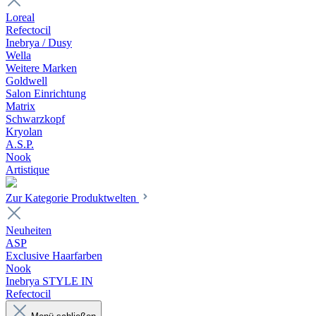
Loreal
Refectocil
Inebrya / Dusy
Wella
Weitere Marken
Goldwell
Salon Einrichtung
Matrix
Schwarzkopf
Kryolan
A.S.P.
Nook
Artistique
Zur Kategorie Produktwelten
Neuheiten
ASP
Exclusive Haarfarben
Nook
Inebrya STYLE IN
Refectocil