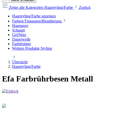
Menü schließen
Zeige alle Kategorien
Haarstyling/Farbe
Zurück
Haarstyling/Farbe anzeigen
Farben/Tönungen/Blondierung
Haarspray
Schaum
Gel/Wax
Dauerwelle
Farbfestiger
Weitere Produkte Styling
Übersicht
Haarstyling/Farbe
Efa Farbrührbesen Metall